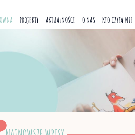
ŁOWNA
PROJEKTY
AKTUALNOŚCI
O NAS
KTO CZYTA NIE
NAJNOWSZE WPISY