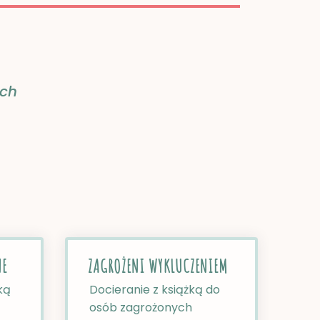
ich
,
E​
ZAGROŻENI WYKLUCZENIEM​
ką
Docieranie z książką do
osób zagrożonych