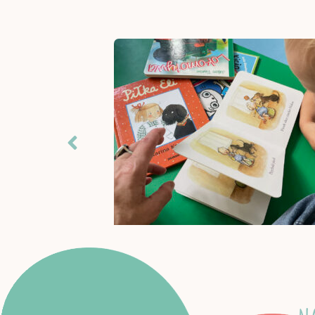
ną musimy
ci, które