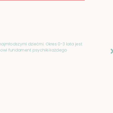
najmłodszymi dziećmi. Okres 0-3 lata jest
anowi fundament psychiki każdego
5
6