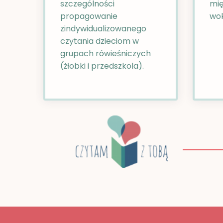
szczególności
mię
propagowanie
wok
zindywidualizowanego
czytania dzieciom w
grupach rówieśniczych
(żłobki i przedszkola).