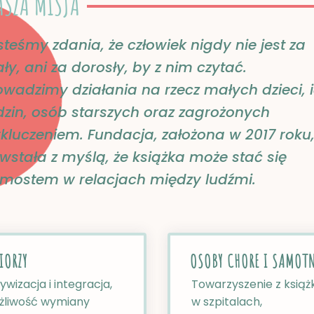
ASZA MISJA
steśmy zdania, że człowiek nigdy nie jest za
ły, ani za dorosły, by z nim czytać.
owadzimy działania na rzecz małych dzieci, 
dzin, osób starszych oraz zagrożonych
kluczeniem. Fundacja, założona w 2017 roku
wstała z myślą, że książka może stać się
mostem w relacjach między ludźmi.​
IORZY​
OSOBY CHORE I SAMOTN
ywizacja i integracja,
Towarzyszenie z książ
żliwość wymiany
w szpitalach,