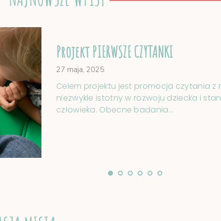
Projekt PIERWSZE CZYTANKI
27 maja, 2025
Celem projektu jest promocja czytania z 
niezwykle istotny w rozwoju dziecka i st
człowieka. Obecne badania…
1
2
3
4