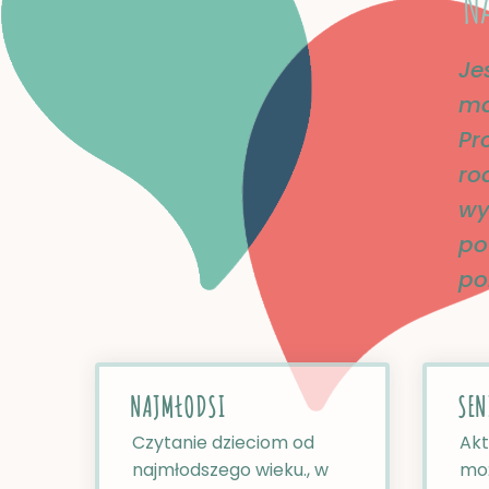
N
Je
ma
Pr
ro
wy
po
po
NAJMŁODSI​
SEN
Czytanie dzieciom od
Akt
najmłodszego wieku., w
mo